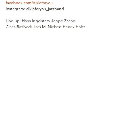
facebook.com/dixieforyou
Instagram: dixieforyou_jazzband
Line-up: Hans Ingelstam-Jeppe Zacho-
Claes Rydbeck-Lars M. Nielsen-Henrik Holst
Vis mere
Del dette event
"Bare det snart var lørdag
- og man sad nede i
Rosenhaven"