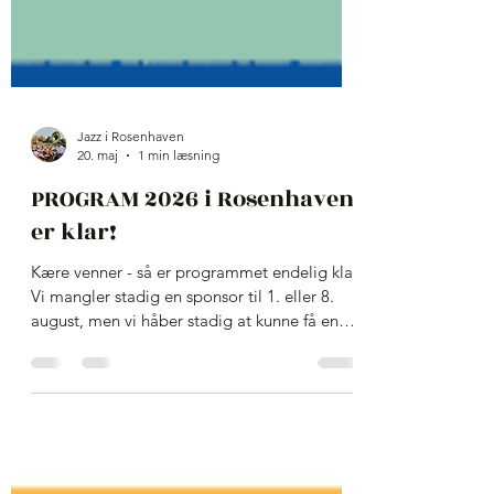
Jazz i Rosenhaven
20. maj
1 min læsning
PROGRAM 2026 i Rosenhaven
er klar!
Kære venner - så er programmet endelig klar.
Vi mangler stadig en sponsor til 1. eller 8.
august, men vi håber stadig at kunne få en
mere med om bord - skulle de kende nogen,
der kunne være interesseret i at støtte en af
de største successer i bymidten i nyere tid -
så sig endelig til. De kan læse mere om det
her: Men tilbage til det det hele handler om -