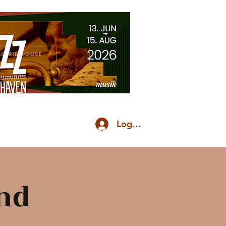
Log ind
rund
nd