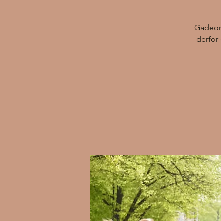
Gadeork
derfor