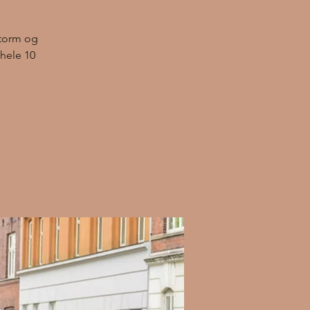
storm og
hele 10