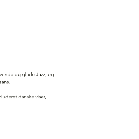
evende og glade Jazz, og 
eans.
kluderet danske viser, 