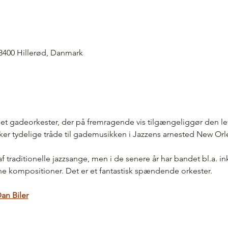
3400 Hillerød, Danmark
r et gadeorkester, der på fremragende vis tilgængeliggør den l
kker tydelige tråde til gademusikken i Jazzens arnested New Orl
f traditionelle jazzsange, men i de senere år har bandet bl.a. in
e kompositioner. Det er et fantastisk spændende orkester.
Dan Biler