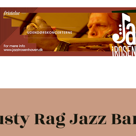
r
Billetter
Jazzmenu
Kontakt
Artikler
Bagg
usty Rag Jazz Ba