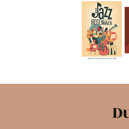
Forside
Program
Sponsore
D