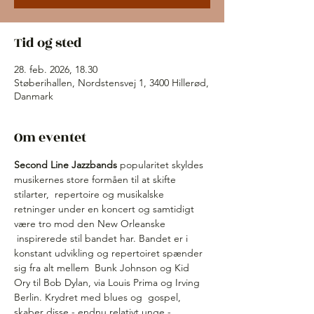
Tid og sted
28. feb. 2026, 18.30
Støberihallen, Nordstensvej 1, 3400 Hillerød,
Danmark
Om eventet
Second Line Jazzbands
 popularitet skyldes 
musikernes store formåen til at skifte 
stilarter,  repertoire og musikalske 
retninger under en koncert og samtidigt 
være tro mod den New Orleanske 
 inspirerede stil bandet har. Bandet er i 
konstant udvikling og repertoiret spænder 
sig fra alt mellem  Bunk Johnson og Kid 
Ory til Bob Dylan, via Louis Prima og Irving 
Berlin. Krydret med blues og  gospel, 
skaber disse - endnu relativt unge - 