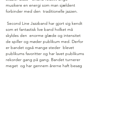
musikere en energi som man sjældent 
forbinder med den  traditionelle jazzen. 
 Second Line Jazzband har gjort sig kendt 
som et fantastisk live band hvilket må 
skyldes den  enorme glæde og intensitet 
de spiller og møder publikum med. Derfor 
er bandet også mange steder  blevet 
publikums favoritter og har lavet publikums 
rekorder gang på gang. Bandet turnerer 
meget  og har gennem årerne haft besøg 
af gæste artister, så som Lillian & Tricia 
Boutté, Anti Sarpila,  Miriam Mandipira, 
Orange Kellin, Roy Williams, Marilyn…
Vis mere