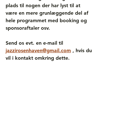
plads til nogen der har lyst til at 
være en mere grunlæggende del af 
hele programmet med booking og 
sponsoraftaler osv.
Send os evt. en e-mail til 
jazzirosenhaven@gmail.com
 , hvis du 
vil i kontakt omkring dette.
Lige nu kan vi se frem til den næste 
store jazz oplevelse fredag d. 21. 
Marts med PAUL HARRISON BAND -
Forårskoncert i Støberihallen, hvor 
der også vil blive dækket op med 
duge og en udvidet jazz middagsret 
man kan vælge i stedet for den 
traditionelle jazz-sandwichbolle. 