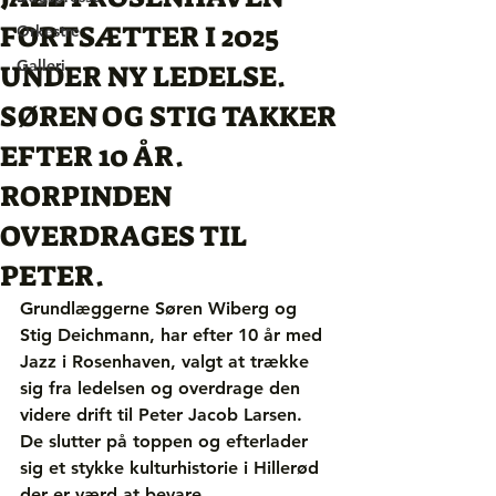
FORTSÆTTER I 2025
Orkestre
Galleri
UNDER NY LEDELSE.
SØREN OG STIG TAKKER
EFTER 10 ÅR.
RORPINDEN
OVERDRAGES TIL
PETER.
Grundlæggerne Søren Wiberg og 
Stig Deichmann, har efter 10 år med 
Jazz i Rosenhaven, valgt at trække 
sig fra ledelsen og overdrage den 
videre drift til Peter Jacob Larsen. 
De slutter på toppen og efterlader 
sig et stykke kulturhistorie i Hillerød 
der er værd at bevare.